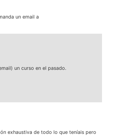
manda un email a
mail) un curso en el pasado.
n exhaustiva de todo lo que teníais pero