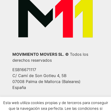
MOVIMIENTO MOVERS SL.
©
Todos los
derechos reservados
ESB16671117
C/ Camí de Son Gotleu 4, 5B
07008 Palma de Mallorca (Baleares)
España
Aviso Legal
|
Política de privacidad
|
Política
Esta web utiliza cookies propias y de terceros para conseguir
de cookies
|
Política de contratación
que la navegación sea perfecta. Lee las condiciones si