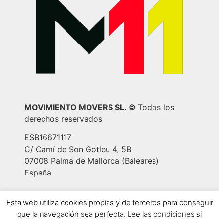
MOVIMIENTO MOVERS SL.
©
Todos los
derechos reservados
ESB16671117
C/ Camí de Son Gotleu 4, 5B
07008 Palma de Mallorca (Baleares)
España
Aviso Legal
|
Política de privacidad
|
Política
Esta web utiliza cookies propias y de terceros para conseguir
de cookies
|
Política de contratación
que la navegación sea perfecta. Lee las condiciones si