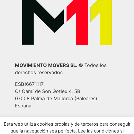
MOVIMIENTO MOVERS SL.
©
Todos los
derechos reservados
ESB16671117
C/ Camí de Son Gotleu 4, 5B
07008 Palma de Mallorca (Baleares)
España
Aviso Legal
|
Política de privacidad
|
Política
Esta web utiliza cookies propias y de terceros para conseguir
de cookies
|
Política de contratación
que la navegación sea perfecta. Lee las condiciones si